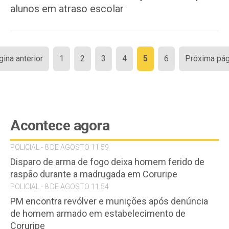
alunos em atraso escolar
Paginação
gina anterior
1
2
3
4
5
6
Próxima pág
de
posts
Acontece agora
POLICIAL - 8 DE AGOSTO 11:59
Disparo de arma de fogo deixa homem ferido de
raspão durante a madrugada em Coruripe
POLICIAL - 8 DE AGOSTO 11:54
PM encontra revólver e munições após denúncia
de homem armado em estabelecimento de
Coruripe