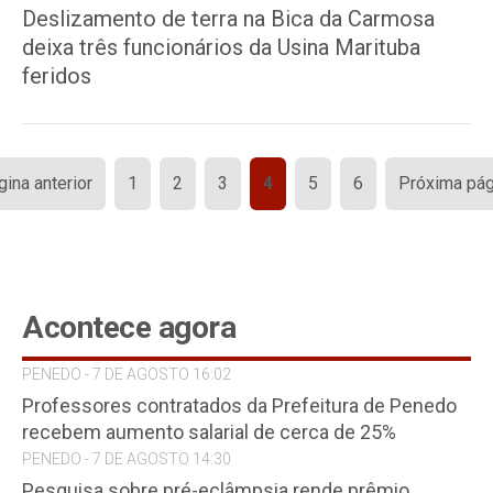
Deslizamento de terra na Bica da Carmosa
deixa três funcionários da Usina Marituba
feridos
Paginação
gina anterior
1
2
3
4
5
6
Próxima pág
de
posts
Acontece agora
PENEDO - 7 DE AGOSTO 16:02
Professores contratados da Prefeitura de Penedo
recebem aumento salarial de cerca de 25%
PENEDO - 7 DE AGOSTO 14:30
Pesquisa sobre pré-eclâmpsia rende prêmio