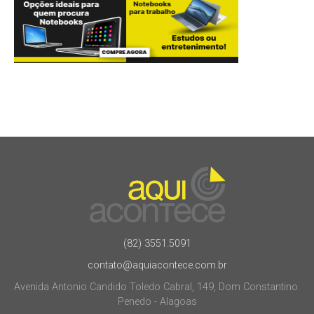
(82) 3551.5091
contato@aquiacontece.com.br
Avenida Antonio Candido Toledo Cabral, 149, Dom Constantino.
Penedo - Alagoas