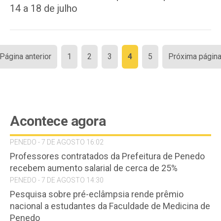
14 a 18 de julho
Paginação
 Página anterior
1
2
3
4
5
Próxima página
de
posts
Acontece agora
PENEDO - 7 DE AGOSTO 16:02
Professores contratados da Prefeitura de Penedo
recebem aumento salarial de cerca de 25%
PENEDO - 7 DE AGOSTO 14:30
Pesquisa sobre pré-eclâmpsia rende prêmio
nacional a estudantes da Faculdade de Medicina de
Penedo