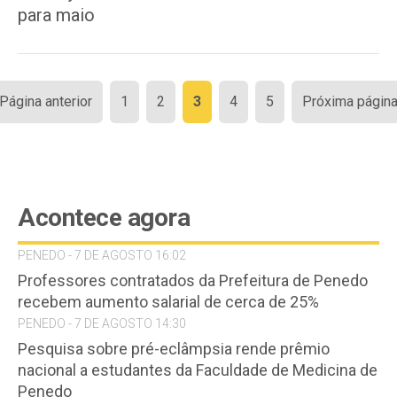
para maio
Paginação
 Página anterior
1
2
3
4
5
Próxima página
de
posts
Acontece agora
PENEDO - 7 DE AGOSTO 16:02
Professores contratados da Prefeitura de Penedo
recebem aumento salarial de cerca de 25%
PENEDO - 7 DE AGOSTO 14:30
Pesquisa sobre pré-eclâmpsia rende prêmio
nacional a estudantes da Faculdade de Medicina de
Penedo