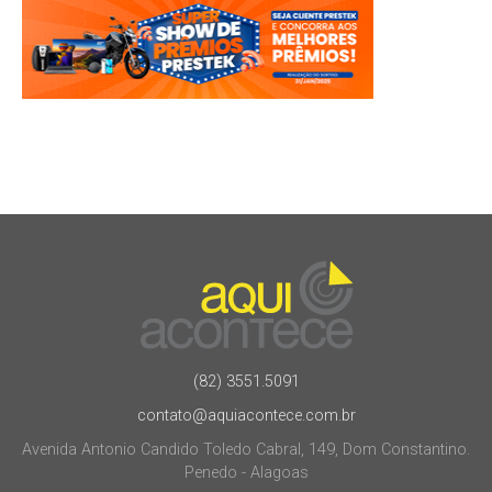
(82) 3551.5091
contato@aquiacontece.com.br
Avenida Antonio Candido Toledo Cabral, 149, Dom Constantino.
Penedo - Alagoas