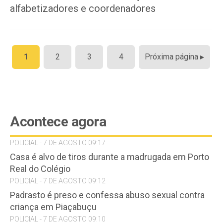
alfabetizadores e coordenadores
Paginação
1
2
3
4
Próxima página ▸
de
posts
Acontece agora
POLICIAL - 7 DE AGOSTO 09:17
Casa é alvo de tiros durante a madrugada em Porto
Real do Colégio
POLICIAL - 7 DE AGOSTO 09:12
Padrasto é preso e confessa abuso sexual contra
criança em Piaçabuçu
POLICIAL - 7 DE AGOSTO 09:10