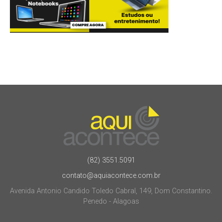
(82) 3551.5091
contato@aquiacontece.com.br
Avenida Antonio Candido Toledo Cabral, 149, Dom Constantino.
Penedo - Alagoas