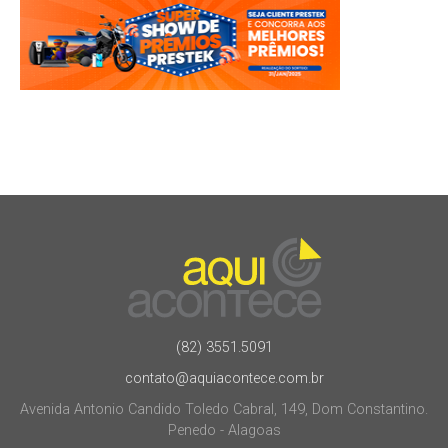
(82) 3551.5091
contato@aquiacontece.com.br
Avenida Antonio Candido Toledo Cabral, 149, Dom Constantino.
Penedo - Alagoas