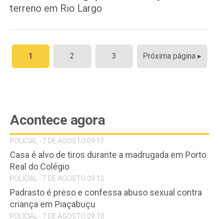
terreno em Rio Largo
Paginação
1
2
3
Próxima página ▸
de
posts
Acontece agora
POLICIAL - 7 DE AGOSTO 09:17
Casa é alvo de tiros durante a madrugada em Porto
Real do Colégio
POLICIAL - 7 DE AGOSTO 09:12
Padrasto é preso e confessa abuso sexual contra
criança em Piaçabuçu
POLICIAL - 7 DE AGOSTO 09:10