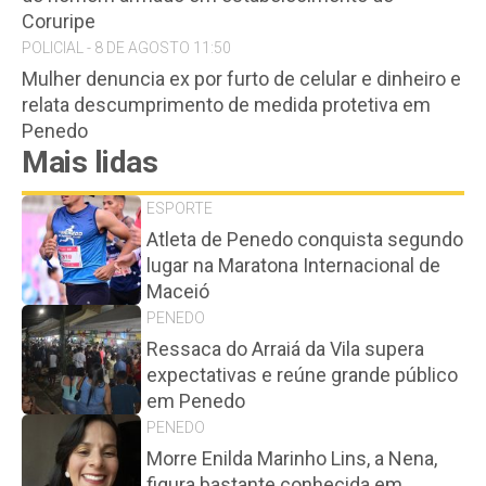
Coruripe
POLICIAL - 8 DE AGOSTO 11:50
Mulher denuncia ex por furto de celular e dinheiro e
relata descumprimento de medida protetiva em
Penedo
Mais lidas
ESPORTE
Atleta de Penedo conquista segundo
lugar na Maratona Internacional de
Maceió
PENEDO
Ressaca do Arraiá da Vila supera
expectativas e reúne grande público
em Penedo
PENEDO
Morre Enilda Marinho Lins, a Nena,
figura bastante conhecida em