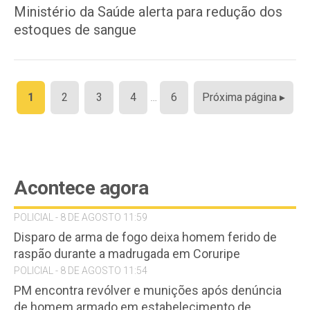
Ministério da Saúde alerta para redução dos
estoques de sangue
Paginação
1
2
3
4
…
6
Próxima página ▸
de
posts
Acontece agora
POLICIAL - 8 DE AGOSTO 11:59
Disparo de arma de fogo deixa homem ferido de
raspão durante a madrugada em Coruripe
POLICIAL - 8 DE AGOSTO 11:54
PM encontra revólver e munições após denúncia
de homem armado em estabelecimento de