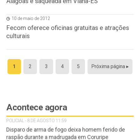
Alagoas é saqueada em Viana-ES
10 de maio de 2012
Fecom oferece oficinas gratuitas e atrações
culturais
Paginação
1
2
3
4
5
Próxima página ▸
de
posts
Acontece agora
POLICIAL - 8 DE AGOSTO 11:59
Disparo de arma de fogo deixa homem ferido de
raspão durante a madrugada em Coruripe