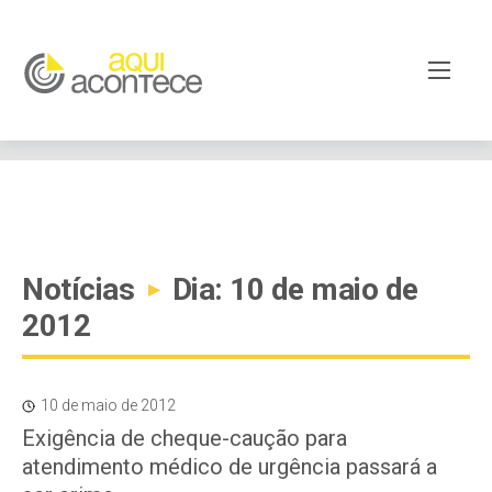
google-site-verification=EjSe5c8YipkwGd6E7NrnqocbcNz-
Xy8lpYSLnxw-AX8 google-site-verification:
googleb82de9a22cec23e8.html
Notícias
Dia: 10 de maio de
▸
2012
10 de maio de 2012
Exigência de cheque-caução para
atendimento médico de urgência passará a