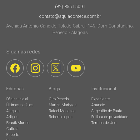
(82) 3551.5091
contato@aquiacontece.com.br
Avenida Antonio Candido Toledo Cabral, 149, Dom Constantino.
Penedo - Alagoas
Siga nas redes
Editorias
Blogs
Institucional
Página inicial
Giro Penedo
Expediente
Últimas notícias
Martha Martyres
Anuncie
Alagoas
Rafael Medeiros
Sugestão de Pauta
Artigos
Roberto Lopes
Política de privacidade
Brasil/Mundo
Termos de Uso
Cultura
Esporte