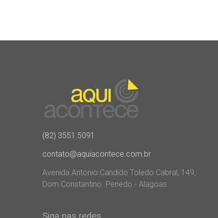
(82) 3551.5091
contato@aquiacontece.com.br
Avenida Antonio Candido Toledo Cabral, 149,
Dom Constantino. Penedo - Alagoas
Siga nas redes