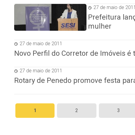
27 de maio de 201
Prefeitura lan
mulher
27 de maio de 2011
Novo Perfil do Corretor de Imóveis é
27 de maio de 2011
Rotary de Penedo promove festa par
Paginação
1
2
3
de
posts