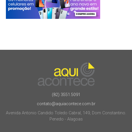
(82) 3551.5091
contato@aquiacontece.com.br
Avenida Antonio Candido Toledo Cabral, 149, Dom Constantino.
Penedo - Alagoas