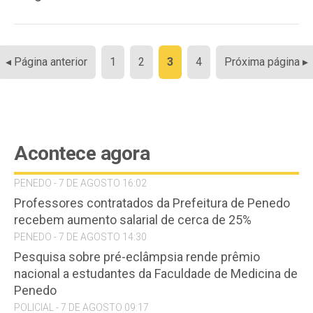
Paginação
◂ Página anterior
1
2
3
4
Próxima página ▸
de
posts
Acontece agora
PENEDO - 7 DE AGOSTO 16:02
Professores contratados da Prefeitura de Penedo
recebem aumento salarial de cerca de 25%
PENEDO - 7 DE AGOSTO 14:30
Pesquisa sobre pré-eclâmpsia rende prêmio
nacional a estudantes da Faculdade de Medicina de
Penedo
POLICIAL - 7 DE AGOSTO 09:17