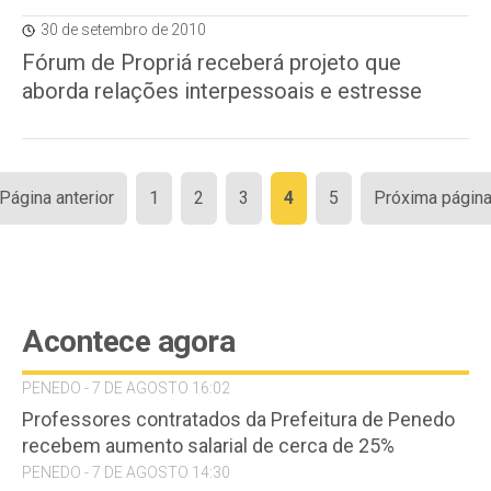
30 de setembro de 2010
Fórum de Propriá receberá projeto que
aborda relações interpessoais e estresse
Paginação
 Página anterior
1
2
3
4
5
Próxima página
de
posts
Acontece agora
PENEDO - 7 DE AGOSTO 16:02
Professores contratados da Prefeitura de Penedo
recebem aumento salarial de cerca de 25%
PENEDO - 7 DE AGOSTO 14:30