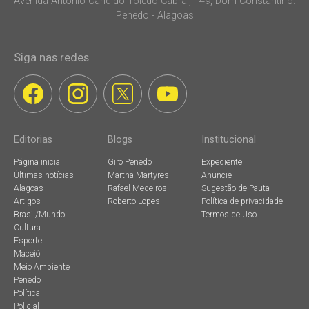
Avenida Antonio Candido Toledo Cabral, 149, Dom Constantino.
Penedo - Alagoas
Siga nas redes
Editorias
Blogs
Institucional
Página inicial
Giro Penedo
Expediente
Últimas notícias
Martha Martyres
Anuncie
Alagoas
Rafael Medeiros
Sugestão de Pauta
Artigos
Roberto Lopes
Política de privacidade
Brasil/Mundo
Termos de Uso
Cultura
Esporte
Maceió
Meio Ambiente
Penedo
Política
Policial