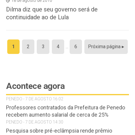
18 de agosto de 2010
Dilma diz que seu governo será de
continuidade ao de Lula
Paginação
1
2
3
4
…
6
Próxima página ▸
de
posts
Acontece agora
PENEDO - 7 DE AGOSTO 16:02
Professores contratados da Prefeitura de Penedo
recebem aumento salarial de cerca de 25%
PENEDO - 7 DE AGOSTO 14:30
Pesquisa sobre pré-eclâmpsia rende prêmio