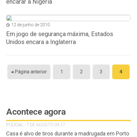
encarar a Nigéria
12 de junho de 2010
Em jogo de segurança máxima, Estados
Unidos encara a Inglaterra
Paginação
◂ Página anterior
1
2
3
4
de
posts
Acontece agora
POLICIAL - 7 DE AGOSTO 09:17
Casa é alvo de tiros durante a madrugada em Porto