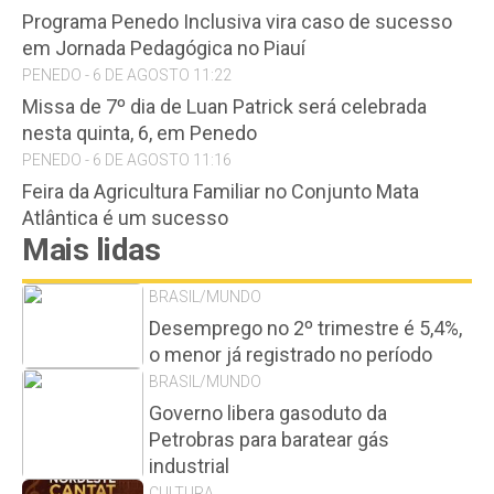
Programa Penedo Inclusiva vira caso de sucesso
em Jornada Pedagógica no Piauí
PENEDO - 6 DE AGOSTO 11:22
Missa de 7º dia de Luan Patrick será celebrada
nesta quinta, 6, em Penedo
PENEDO - 6 DE AGOSTO 11:16
Feira da Agricultura Familiar no Conjunto Mata
Atlântica é um sucesso
Mais lidas
BRASIL/MUNDO
Desemprego no 2º trimestre é 5,4%,
o menor já registrado no período
BRASIL/MUNDO
Governo libera gasoduto da
Petrobras para baratear gás
industrial
CULTURA