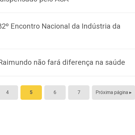
82º Encontro Nacional da Indústria da
 Raimundo não fará diferença na saúde
4
5
6
7
Próxima página ▸