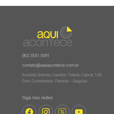
(82) 3551.5091
contato@aquiacontece.com.br
Avenida Antonio Candido Toledo Cabral, 149,
Dom Constantino. Penedo - Alagoas
Siga nas redes