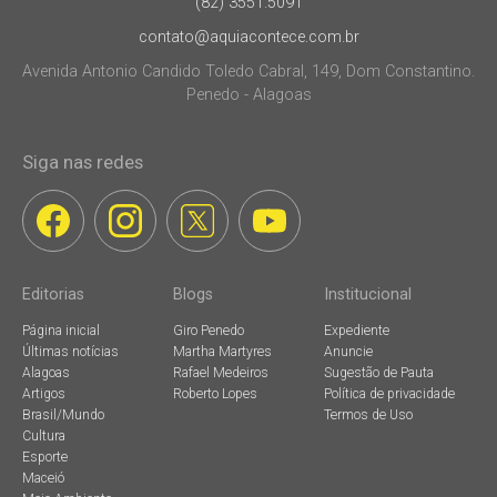
(82) 3551.5091
contato@aquiacontece.com.br
Avenida Antonio Candido Toledo Cabral, 149, Dom Constantino.
Penedo - Alagoas
Siga nas redes
Editorias
Blogs
Institucional
Página inicial
Giro Penedo
Expediente
Últimas notícias
Martha Martyres
Anuncie
Alagoas
Rafael Medeiros
Sugestão de Pauta
Artigos
Roberto Lopes
Política de privacidade
Brasil/Mundo
Termos de Uso
Cultura
Esporte
Maceió