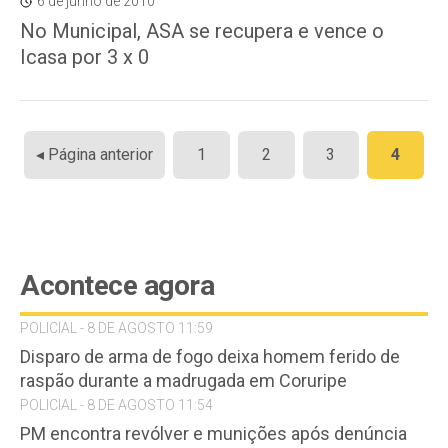
6 de junho de 2010
No Municipal, ASA se recupera e vence o
Icasa por 3 x 0
Paginação
◂ Página anterior
1
2
3
4
de
posts
Acontece agora
POLICIAL - 8 DE AGOSTO 11:59
Disparo de arma de fogo deixa homem ferido de
raspão durante a madrugada em Coruripe
POLICIAL - 8 DE AGOSTO 11:54
PM encontra revólver e munições após denúncia