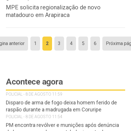
MPE solicita regionalização de novo
matadouro em Arapiraca
Paginação
gina anterior
1
2
3
4
5
6
Próxima pág
de
posts
Acontece agora
POLICIAL - 8 DE AGOSTO 11:59
Disparo de arma de fogo deixa homem ferido de
raspão durante a madrugada em Coruripe
POLICIAL - 8 DE AGOSTO 11:54
PM encontra revólver e munições após denúncia