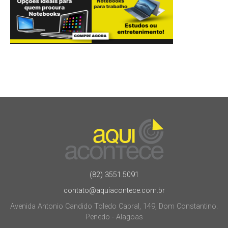
(82) 3551.5091
contato@aquiacontece.com.br
Avenida Antonio Candido Toledo Cabral, 149, Dom Constantino.
Penedo - Alagoas