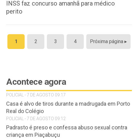
INSS faz concurso amanhã para médico
perito
Paginação
1
2
3
4
Próxima página ▸
de
posts
Acontece agora
POLICIAL - 7 DE AGOSTO 09:17
Casa é alvo de tiros durante a madrugada em Porto
Real do Colégio
POLICIAL - 7 DE AGOSTO 09:12
Padrasto é preso e confessa abuso sexual contra
criança em Piaçabuçu