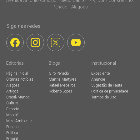
Avenida Antonio Candido Toledo Cabral, 149, Dom Constantino.
Penedo - Alagoas
Siga nas redes
Editorias
Blogs
Institucional
Página inicial
Giro Penedo
Expediente
Últimas notícias
Martha Martyres
Anuncie
Alagoas
Rafael Medeiros
Sugestão de Pauta
Artigos
Roberto Lopes
Política de privacidade
Brasil/Mundo
Termos de Uso
Cultura
Esporte
Maceió
Meio Ambiente
Penedo
Política
Policial