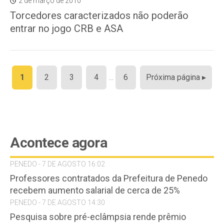
2 de março de 2010
Torcedores caracterizados não poderão
entrar no jogo CRB e ASA
Paginação
1
2
3
4
…
6
Próxima página ▸
de
posts
Acontece agora
PENEDO - 7 DE AGOSTO 16:02
Professores contratados da Prefeitura de Penedo
recebem aumento salarial de cerca de 25%
PENEDO - 7 DE AGOSTO 14:30
Pesquisa sobre pré-eclâmpsia rende prêmio