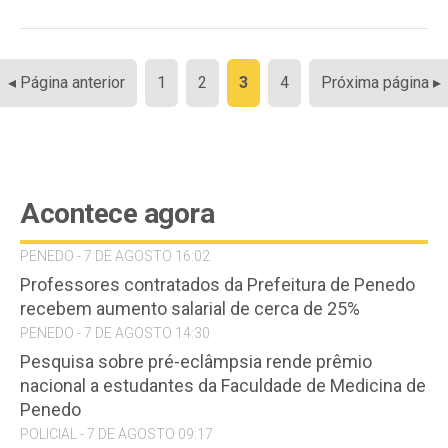
Paginação
◂ Página anterior
1
2
3
4
Próxima página ▸
de
posts
Acontece agora
PENEDO - 7 DE AGOSTO 16:02
Professores contratados da Prefeitura de Penedo
recebem aumento salarial de cerca de 25%
PENEDO - 7 DE AGOSTO 14:30
Pesquisa sobre pré-eclâmpsia rende prêmio
nacional a estudantes da Faculdade de Medicina de
Penedo
POLICIAL - 7 DE AGOSTO 09:17