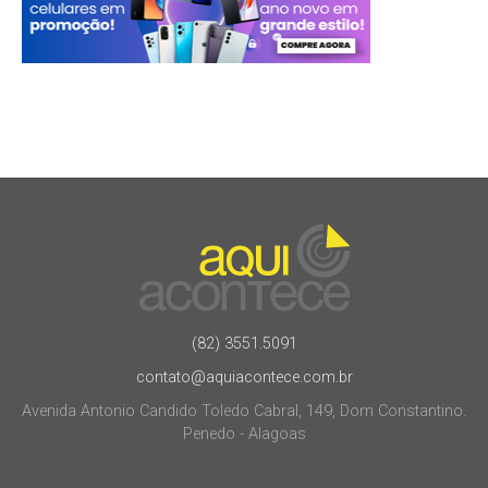
(82) 3551.5091
contato@aquiacontece.com.br
Avenida Antonio Candido Toledo Cabral, 149, Dom Constantino.
Penedo - Alagoas