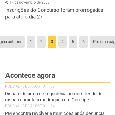
17 de novembro de 2009
Inscrições do Concurso foram prorrogadas
para até o dia 27
Paginação
gina anterior
1
2
3
4
5
6
Próxima pág
de
posts
Acontece agora
POLICIAL - 8 DE AGOSTO 11:59
Disparo de arma de fogo deixa homem ferido de
raspão durante a madrugada em Coruripe
POLICIAL - 8 DE AGOSTO 11:54
PM encontra revólver e munições após denúncia