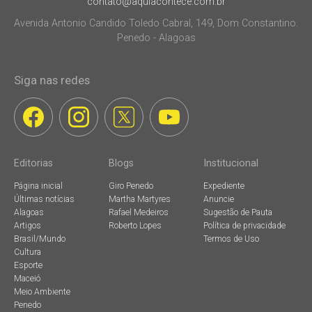
contato@aquiacontece.com.br
Avenida Antonio Candido Toledo Cabral, 149, Dom Constantino.
Penedo - Alagoas
Siga nas redes
Editorias
Blogs
Institucional
Página inicial
Giro Penedo
Expediente
Últimas notícias
Martha Martyres
Anuncie
Alagoas
Rafael Medeiros
Sugestão de Pauta
Artigos
Roberto Lopes
Política de privacidade
Brasil/Mundo
Termos de Uso
Cultura
Esporte
Maceió
Meio Ambiente
Penedo