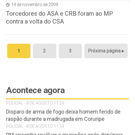
14 de novembro de 2009
Torcedores do ASA e CRB foram ao MP
contra a volta do CSA
Paginação
1
2
3
Próxima página ▸
de
posts
Acontece agora
POLICIAL - 8 DE AGOSTO 11:59
Disparo de arma de fogo deixa homem ferido de
raspão durante a madrugada em Coruripe
POLICIAL - 8 DE AGOSTO 11:54
PM encontra revólver e munições após denúncia