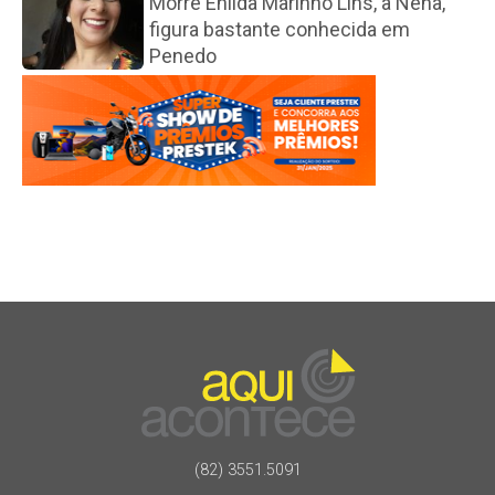
Morre Enilda Marinho Lins, a Nena,
figura bastante conhecida em
Penedo
(82) 3551.5091