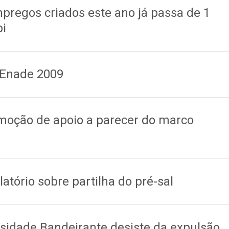
regos criados este ano já passa de 1
pi
 Enade 2009
moção de apoio a parecer do marco
tório sobre partilha do pré-sal
rsidade Bandeirante desiste da expulsão