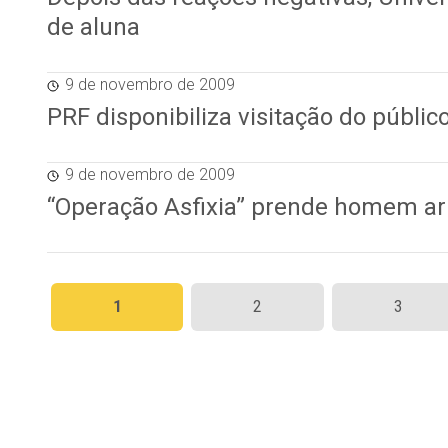
de aluna
9 de novembro de 2009
PRF disponibiliza visitação do públic
9 de novembro de 2009
“Operação Asfixia” prende homem a
Paginação
1
2
3
de
posts