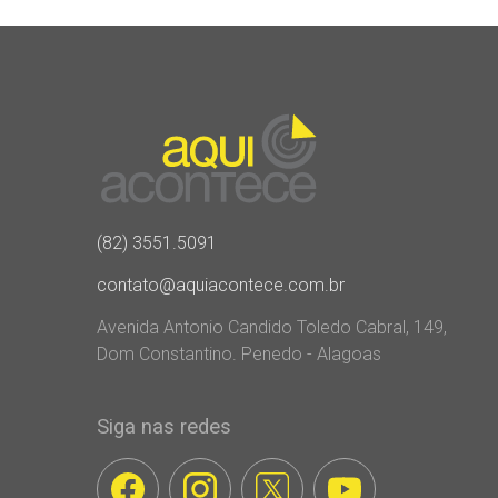
(82) 3551.5091
contato@aquiacontece.com.br
Avenida Antonio Candido Toledo Cabral, 149,
Dom Constantino. Penedo - Alagoas
Siga nas redes