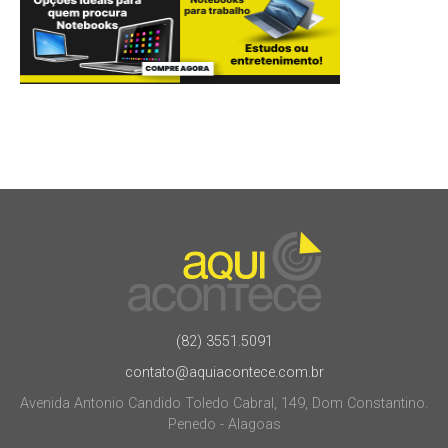
(82) 3551.5091
contato@aquiacontece.com.br
Avenida Antonio Candido Toledo Cabral, 149, Dom Constantino.
Penedo - Alagoas