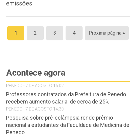
emissões
Paginação
1
2
3
4
Próxima página ▸
de
posts
Acontece agora
PENEDO - 7 DE AGOSTO 16:02
Professores contratados da Prefeitura de Penedo
recebem aumento salarial de cerca de 25%
PENEDO - 7 DE AGOSTO 14:30
Pesquisa sobre pré-eclâmpsia rende prêmio
nacional a estudantes da Faculdade de Medicina de
Penedo