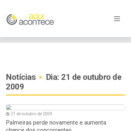
google-site-verification=EjSe5c8YipkwGd6E7NrnqocbcNz-
Xy8lpYSLnxw-AX8 google-site-verification:
googleb82de9a22cec23e8.html
Notícias
Dia: 21 de outubro de
▸
2009
21 de outubro de 2009
Palmeiras perde novamente e aumenta
chance dos concorrentes