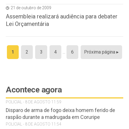
21 de outubro de 2009
Assembleia realizará audiência para debater
Lei Orçamentária
Paginação
1
2
3
4
…
6
Próxima página ▸
de
posts
Acontece agora
POLICIAL - 8 DE AGOSTO 11:59
Disparo de arma de fogo deixa homem ferido de
raspão durante a madrugada em Coruripe
POLICIAL - 8 DE AGOSTO 11:54