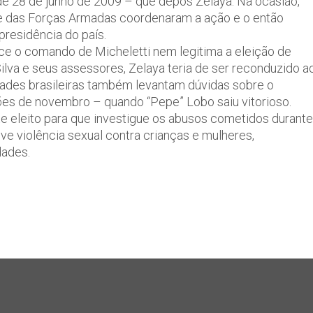
de 28 de junho de 2009 – que depôs Zelaya. Na ocasião,
e das Forças Armadas coordenaram a ação e o então
presidência do país.
ce o comando de Micheletti nem legitima a eleição de
Silva e seus assessores, Zelaya teria de ser reconduzido a
idades brasileiras também levantam dúvidas sobre o
ões de novembro – quando “Pepe” Lobo saiu vitorioso.
nte eleito para que investigue os abusos cometidos durante
e violência sexual contra crianças e mulheres,
dades.