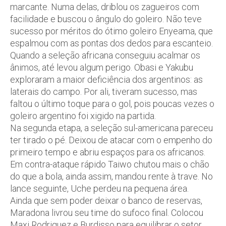
marcante. Numa delas, driblou os zagueiros com
facilidade e buscou o ângulo do goleiro. Não teve
sucesso por méritos do ótimo goleiro Enyeama, que
espalmou com as pontas dos dedos para escanteio.
Quando a seleção africana conseguiu acalmar os
ânimos, até levou algum perigo. Obasi e Yakubu
exploraram a maior deficiência dos argentinos: as
laterais do campo. Por ali, tiveram sucesso, mas
faltou o último toque para o gol, pois poucas vezes o
goleiro argentino foi xigido na partida.
Na segunda etapa, a seleção sul-americana pareceu
ter tirado o pé. Deixou de atacar com o empenho do
primeiro tempo e abriu espaços para os africanos.
Em contra-ataque rápido Taiwo chutou mais o chão
do que a bola, ainda assim, mandou rente à trave. No
lance seguinte, Uche perdeu na pequena área.
Ainda que sem poder deixar o banco de reservas,
Maradona livrou seu time do sufoco final. Colocou
Maxi Rodriguez e Burdisso para equilibrar o setor