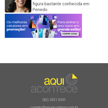
figura bastante conhecida em
Penedo
(82) 3551.5091
contato@aquiacontece.com.br