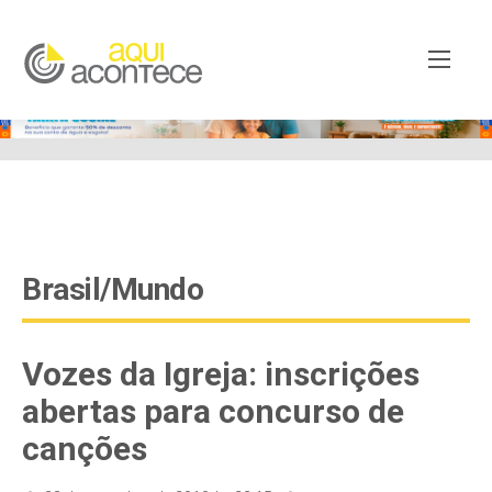
google-site-verification=EjSe5c8YipkwGd6E7NrnqocbcNz-
Xy8lpYSLnxw-AX8 google-site-verification:
googleb82de9a22cec23e8.html
Brasil/Mundo
Vozes da Igreja: inscrições
abertas para concurso de
canções