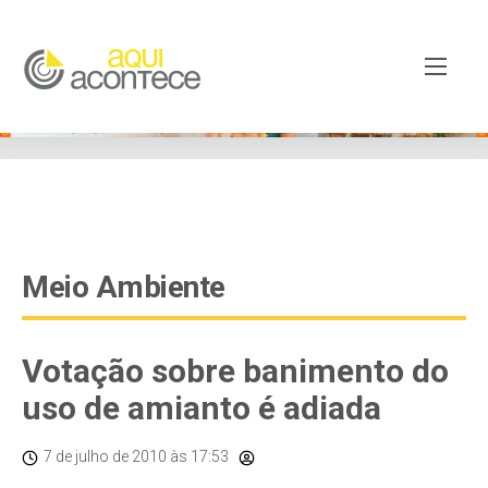
google-site-verification=EjSe5c8YipkwGd6E7NrnqocbcNz-
Xy8lpYSLnxw-AX8 google-site-verification:
googleb82de9a22cec23e8.html
Meio Ambiente
Votação sobre banimento do
uso de amianto é adiada
7 de julho de 2010
às 17:53