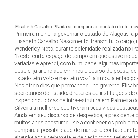
Elisabeth Carvalho: ?Nada se compara ao contato direto, ouv
Primeira mulher a governar o Estado de Alagoas, a 
Elisabeth Carvalho Nascimento, transmitiu o cargo, 
Wanderley Neto, durante solenidade realizada no P
“Neste curto espaço de tempo em que estive no co
variadas e aprendi, com humildade, algumas import
desejo, já anunciado em meu discurso de posse, de
Estado têm voto e não têm voz”, afirmou a então go
Nos cinco dias que permaneceu no governo, Elisabet
secretários de Estado, diretores de instituições d
inspecionou obras de infra-estrutura em Palmeira 
Silveira a mulheres que tiveram suas vidas destaca
Ainda em seu discurso de despedida, a presidente 
muitos anos acostumou-se a conhecer os problemas
compara à possibilidade de manter o contato direto
abandonados pela sorte e de certo modo pelas auto