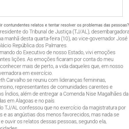
ir contundentes relatos e tentar resolver os problemas das pessoas?
presidente do Tribunal de Justiça (TJ/AL), desembargador
na manhã desta quarta-feira (10), ao vice-governador José
alácio República dos Palmares.
mando do Executivo de nosso Estado, vivi emoções
antes lições. As emoções ficaram por conta do meu
 conhecer mais de perto, a vida daqueles que, em nosso
vernadora em exercício.
h Carvalho se reuniu com lideranças femininas,
e ensino, representantes de comunidades carentes e
dos Índios, além de entregar a Comenda Nise Magalhães da
das em Alagoas e no país.
do TJ/AL confessou que no exercício da magistratura por
 e as angústias dos menos favorecidos, mas nada se
 e ouvir os relatos dessas pessoas, segundo ela,
ridades.