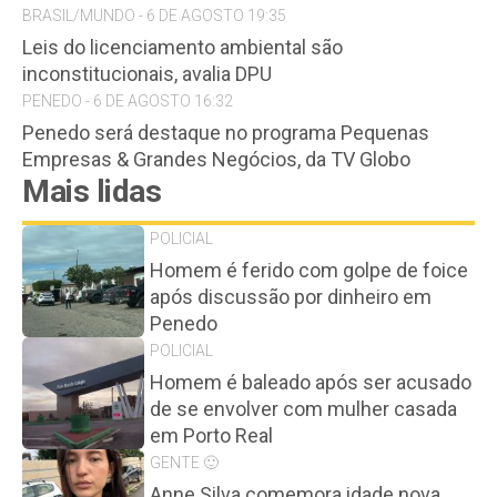
BRASIL/MUNDO - 6 DE AGOSTO 19:35
Leis do licenciamento ambiental são
inconstitucionais, avalia DPU
PENEDO - 6 DE AGOSTO 16:32
Penedo será destaque no programa Pequenas
Empresas & Grandes Negócios, da TV Globo
Mais lidas
POLICIAL
Homem é ferido com golpe de foice
após discussão por dinheiro em
Penedo
POLICIAL
Homem é baleado após ser acusado
de se envolver com mulher casada
em Porto Real
GENTE 🙂
Anne Silva comemora idade nova