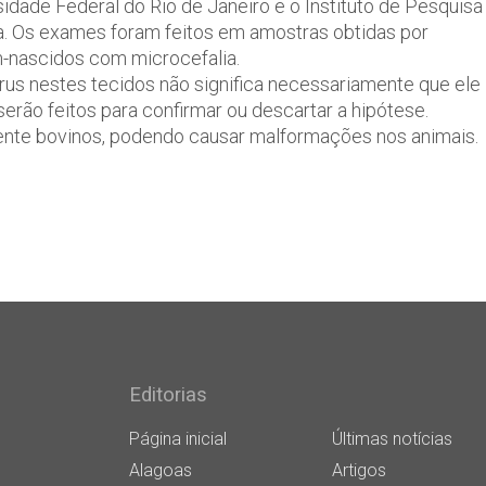
idade Federal do Rio de Janeiro e o Instituto de Pesquisa
a. Os exames foram feitos em amostras obtidas por
m-nascidos com microcefalia.
írus nestes tecidos não significa necessariamente que ele
rão feitos para confirmar ou descartar a hipótese.
nte bovinos, podendo causar malformações nos animais.
Editorias
Página inicial
Últimas notícias
Alagoas
Artigos