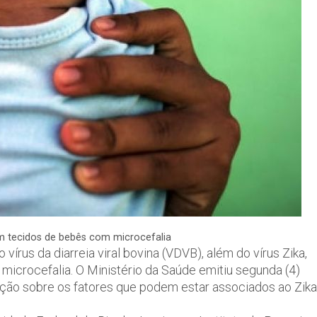
m tecidos de bebês com microcefalia
vírus da diarreia viral bovina (VDVB), além do vírus Zika,
icrocefalia. O Ministério da Saúde emitiu segunda (4)
ação sobre os fatores que podem estar associados ao Zika