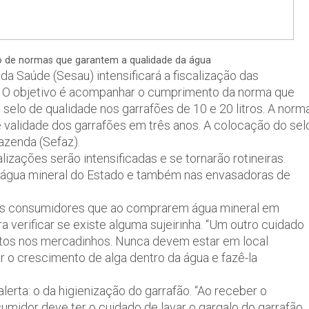
o de normas que garantem a qualidade da água
 da Saúde (Sesau) intensificará a fiscalização das
. O objetivo é acompanhar o cumprimento da norma que
elo de qualidade nos garrafões de 10 e 20 litros. A norm
 validade dos garrafões em três anos. A colocação do sel
azenda (Sefaz).
alizações serão intensificadas e se tornarão rotineiras.
água mineral do Estado e também nas envasadoras de
dos consumidores que ao comprarem água mineral em
a verificar se existe alguma sujeirinha. “Um outro cuidado
tos nos mercadinhos. Nunca devem estar em local
r o crescimento de alga dentro da água e fazê-la
alerta: o da higienização do garrafão. “Ao receber o
umidor deve ter o cuidado de lavar o gargalo do garrafão.