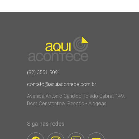
(82) 3551.5091
contato@aquiacontece.com.br
Avenida Antonio Candido Toledo Cabral, 149,
Dom Constantino. Penedo - Alagoas
Siga nas redes