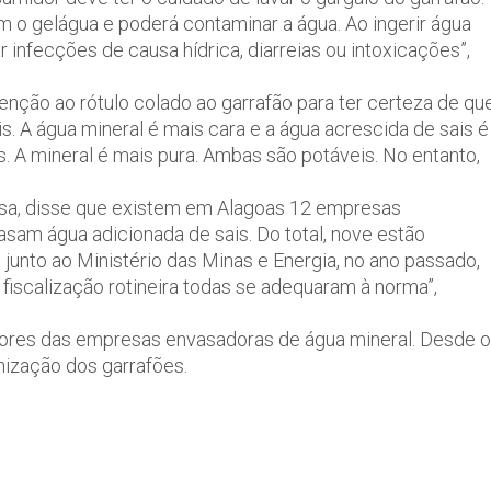
m o gelágua e poderá contaminar a água. Ao ingerir água
 infecções de causa hídrica, diarreias ou intoxicações”,
enção ao rótulo colado ao garrafão para ter certeza de qu
s. A água mineral é mais cara e a água acrescida de sais é
s. A mineral é mais pura. Ambas são potáveis. No entanto,
Visa, disse que existem em Alagoas 12 empresas
sam água adicionada de sais. Do total, nove estão
a junto ao Ministério das Minas e Energia, no ano passado,
fiscalização rotineira todas se adequaram à norma”,
setores das empresas envasadoras de água mineral. Desde o
nização dos garrafões.