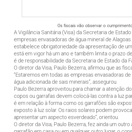
Os fiscais vão observar o cumpriment
A Vigilância Sanitária (Visa) da Secretaria de Estado
empresas envasadoras de água mineral de Alagoas
estabelece obrigatoriedade da apresentação de um s
está em vigor há um ano e também limita o prazo de
é de responsabilidade da Secretaria de Estado da F
O diretor da Visa, Paulo Bezerra, afirmou que as fisc
“Estaremos em todas as empresas envasadoras de 
água adicionada de sais minerais”, assegurou.
Paulo Bezerra aproveitou para chamar a atenção 
copos ou garrafas devem colocá-las contra a luz par
é em relação à forma como os garrafões são expos
exposto à luz solar. Os raios solares podem provoca
apresentar um aspecto esverdeado”, orientou.
O diretor da Visa, Paulo Bezerra, fez ainda um outro 
garrafão em casa ou em qualquer outro lugar, o cons