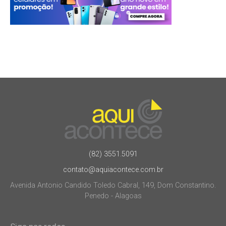
(82) 3551.5091
contato@aquiacontece.com.br
Avenida Antonio Candido Toledo Cabral, 149, Dom Constantino.
Penedo - Alagoas