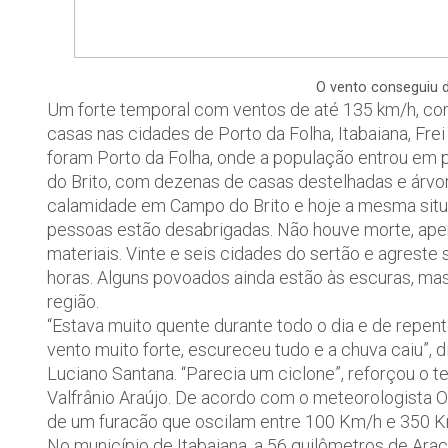
O vento conseguiu d
Um forte temporal com ventos de até 135 km/h, com
casas nas cidades de Porto da Folha, Itabaiana, Fre
foram Porto da Folha, onde a população entrou em 
do Brito, com dezenas de casas destelhadas e árvor
calamidade em Campo do Brito e hoje a mesma situ
pessoas estão desabrigadas. Não houve morte, ape
materiais. Vinte e seis cidades do sertão e agreste
horas. Alguns povoados ainda estão às escuras, ma
região.
“Estava muito quente durante todo o dia e de repe
vento muito forte, escureceu tudo e a chuva caiu”, 
Luciano Santana. “Parecia um ciclone”, reforçou o 
Valfrânio Araújo. De acordo com o meteorologista O
de um furacão que oscilam entre 100 Km/h e 350 K
No município de Itabaiana, a 56 quilômetros de Ar