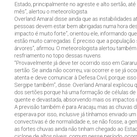
Estado, principalmente no agreste e alto sertão, a
mês”, alertou o meteorologista.
Overland Amaral disse ainda que as instabilidades a
pessoas devem estar bem abrigadas numa hora dessa
impacto é muito forte”, orientou ele, informando qu
estão muito carregadas. É preciso que a população
árvores”, afirmou. O meteorologista alertou também 
resfriamento no topo dessas nuvens.
“Provavelmente já deve ter ocorrido isso em Gararu
sertão. Se ainda não ocorreu, vai ocorrer e se já 
atenta e deve comunicar à Defesa Civil, porque is
Sergipe também”, disse. Overland Amaral explicou 
dos sertões porque há uma formação de células de 
quente e devastada, absorvendo mais os impactos d
A previsão também é para Aracaju, mas as chuvas d
esperava por isso, inclusive já tínhamos enviado um
convectivas é de normalidade e, se não fosse, a gent
as fortes chuvas ainda não tinham chegado ao Esta
ciclone de altos níveis, comum nesse período, ocor