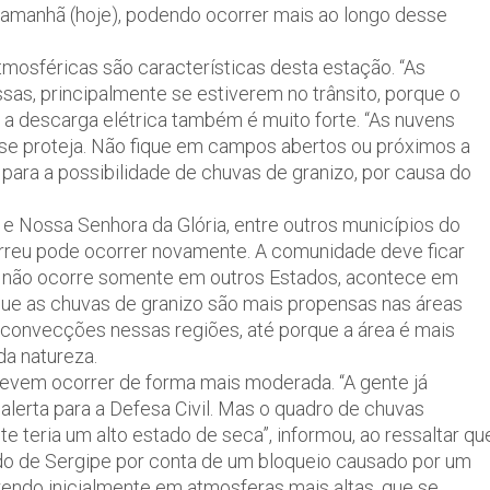
té amanhã (hoje), podendo ocorrer mais ao longo desse
tmosféricas são características desta estação. “As
s, principalmente se estiverem no trânsito, porque o
e a descarga elétrica também é muito forte. “As nuvens
 se proteja. Não fique em campos abertos ou próximos a
para a possibilidade de chuvas de granizo, por causa do
 e Nossa Senhora da Glória, entre outros municípios do
ocorreu pode ocorrer novamente. A comunidade deve ficar
so não ocorre somente em outros Estados, acontece em
que as chuvas de granizo são mais propensas nas áreas
convecções nessas regiões, até porque a área é mais
a natureza.
evem ocorrer de forma mais moderada. “A gente já
 alerta para a Defesa Civil. Mas o quadro de chuvas
e teria um alto estado de seca”, informou, ao ressaltar qu
do de Sergipe por conta de um bloqueio causado por um
rendo inicialmente em atmosferas mais altas, que se