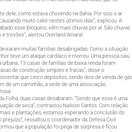
e dele, como estava chovendo na Bahia. Por isso o ar
usando muito calor nestes últimos dias”, explicou. A
abado esse bloqueio, vêm mais chuvas por aí. São chuvas
 e trovões”, alertou Overland Amaral.
 deixaram muitas famílias desabrigadas. Como a situação
enhor teve um ataque cardíaco e morreu. Uma pessoa saiu
urbana, 13 casas de famílias de baixa renda foram
casas de construção simples e fracas”, disse o
rescentar que cinco depósitos, sendo dois de venda de gás
em de um caminhão, a sede de uma associação
tosa.
 Folha, duas casas desabaram. “Sendo que essa é uma
tuação de seca”, contrastou Nailson Santos. Com relação
imais e plantações, estamos esperando a conclusão do
o prejuízo”, ressaltou o coordenador da Defesa Civil.
formou que a população foi pega de surpresa e ficou