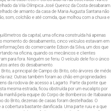
o telhado da Vila Olímpica José Queiroz da Costa desabaram.
 telhado de amianto da casa de Maria Augusta Santana não
isão, som, colchão e até comida, que molhou com a chuva e
uilômetros da capital, uma oficina construída há apenas
 No momento do desabamento, cinco veículos estavam em
informações do comerciante Edson da Silva, um dos que
tando na oficina, quando os mecânicos e clientes
am para fora. Ninguém se feriu. O veículo dele foi o único
nutos antes do desabamento.
Brito, a principal de Campo do Brito, oito árvores de médi
ela raiz. Outras também foram ao chão em propriedades
gens da rodovia de acesso a Lagarto. Parte da ponte que
sta mesma estrada, ficou obstruída por um eucalipto por
ela manhã pela equipe do Corpo de Bombeiros de Itabaiana
po do Brito, dezenas de casas foram destelhadas. O
a cobertura bastante danificada. Uma parte ruiu e a que