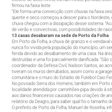
firmou na faixa leste.
“Ele forma uma convecção com chuvas na faixa oest
quente e seco começou a descer para o Nordeste, ca
chuva chegou com a dissipação desse sistema. “Ac
de verão e convectivas, com possibilidades de raios
13 casas desabaram na sede de Porto da Folha
Em Porto da Folha, a chuva de granizo e o vendaval
nunca foi vivida pela população do município, um s
ferida devido ao desabamento de uma casa. Na área 
destruídas e uma foi parcialmente danificada. “São 
coordenador da Defesa Civil, Nailson Santos, ao ac
tiveram os muros derrubados, assim como a garag
comunitária e o muro do Estádio de Futebol Caio Fei
No povoado Serra dos Homens, também em Porto da
localidade atendida por caminhões-pipa devido à si
aos danos financeiros causados nas criações de an
relatório da Deagro, para saber qual foi o tamanho d
O prefeito de Porto da Folha, Manuel de Rosinha, in