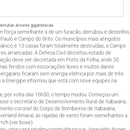
errubar árvores gigantescas
 força semelhante a de um furacão, derrubou e destelho
i Paulo e Campo do Brito. Os municípios mais atingidos
pânico e 13 casas foram totalmente destruídas, e Campo
es arrancadas. A Defesa Civil decretou estado de
ação deve ser decretada em Porto da Folha, onde 50
nas feridos com escoriações leves e muitos danos
 sergipano ficaram sem energia elétrica por mais de três
s a Energipe informou que está com nove equipes na
nte, por volta das 16h30, o tempo mudou. Começou um
disse o secretário de Desenvolvimento Rural de Itabaiana,
tenente-coronel do Corpo de Bombeiros de Itabaiana,
verland Amaral, as rajadas de vento foram semelhantes a
m/h (ver boxe).
acaju, uma casa recém-construída na rua Josevaldo Nunes