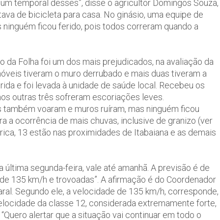
i um temporal desses”, disse o agricultor Domingos Souza,
tava de bicicleta para casa. No ginásio, uma equipe de
s ninguém ficou ferido, pois todos correram quando a
o da Folha foi um dos mais prejudicados, na avaliação da
imóveis tiveram o muro derrubado e mais duas tiveram a
erida e foi levada à unidade de saúde local. Recebeu os
os outras três sofreram escoriações leves.
dos também voaram e muros ruíram, mas ninguém ficou
ra a ocorrência de mais chuvas, inclusive de granizo (ver
rica, 13 estão nas proximidades de Itabaiana e as demais
a última segunda-feira, vale até amanhã. A previsão é de
de 135 km/h e trovoadas”. A afirmação é do Coordenador
ral. Segundo ele, a velocidade de 135 km/h, corresponde,
 velocidade da classe 12, considerada extremamente forte,
Quero alertar que a situação vai continuar em todo o