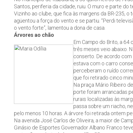
Santos, periferia da cidade, ruiu. O muro e parte d
Vizinho ao clube, que fica às margens da BR-235, o
agüentou a força do vento e se partiu. “Perdi telev
o vento forte”, lamentou a dona de casa.
Árvores ao chão
Em Campo do Brito, a 64 q
três meses veio abaixo.
conserto. De acordo com 
estava com o carro conser
perceberam o ruído correr
que foi retirado cinco mi
Na praça Mário Ribeiro de 
porte foram arrancadas p
rurais localizadas às mar
passa sobre um riacho, ne
pelo menos 10 horas. A árvore foi retirada ontem p
Na avenida José Carlos de Oliveira, a maior de Cam
Ginásio de Esportes Governador Albano Franco teve 