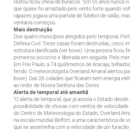
restou ficou cheia de buracos. “Em 55 anos nunca v
que quase foi arrastado pelo vento forte quando vol
rapazes jogava uma partida de futebol de salão, ma
ventania começou.
Mais destruição
Dos quatro municípios atingidos pelo temporal, Port
Defesa Civil. Treze casas foram destruídas, cinco 
estrutura danificada (ver boxe). Uma pessoa ficou f
primeiros socorros e liberada em seguida. Pelo men
Em Frei Paulo, a 74 quilômetros de Aracaju, telha
ferido. O meteorologista Overland Amaral alertou pa
boxe). Das 26 cidades que ficaram sem energia elét
ao redor de Nossa Senhora das Dores.
Alerta de temporal até amanhã
“O alerta de temporal, que já assola o Estado desde 
possibilidade de chuvas com ventos de velocidade 
do Centro de Meteorologia do Estado, Overland Ama
na escala mundial Belfort, a uma característica de
que se assemelha com a velocidade de um furacão. “