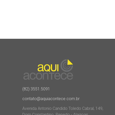
(82) 3551.5091
contato@aquiacontece.com.br
Avenida Antonio Candido Toledo Cabral, 149,
Dom Constantino. Penedo - Alagoas