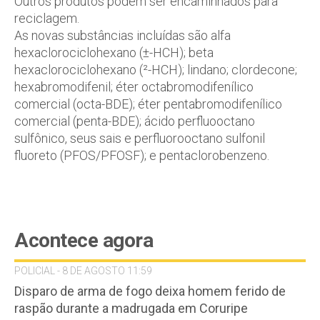
Outros produtos podem ser encaminhados para
reciclagem.
As novas substâncias incluídas são alfa
hexaclorociclohexano (±-HCH); beta
hexaclorociclohexano (²-HCH); lindano; clordecone;
hexabromodifenil; éter octabromodifenílico
comercial (octa-BDE); éter pentabromodifenílico
comercial (penta-BDE); ácido perfluooctano
sulfônico, seus sais e perfluorooctano sulfonil
fluoreto (PFOS/PFOSF); e pentaclorobenzeno.
Acontece agora
POLICIAL - 8 DE AGOSTO 11:59
Disparo de arma de fogo deixa homem ferido de
raspão durante a madrugada em Coruripe