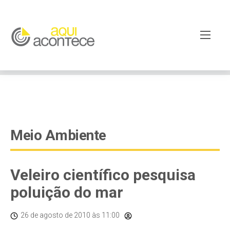
google-site-verification=EjSe5c8YipkwGd6E7NrnqocbcNz-
Xy8lpYSLnxw-AX8 google-site-verification:
googleb82de9a22cec23e8.html
Meio Ambiente
Veleiro científico pesquisa
poluição do mar
26 de agosto de 2010
às 11:00