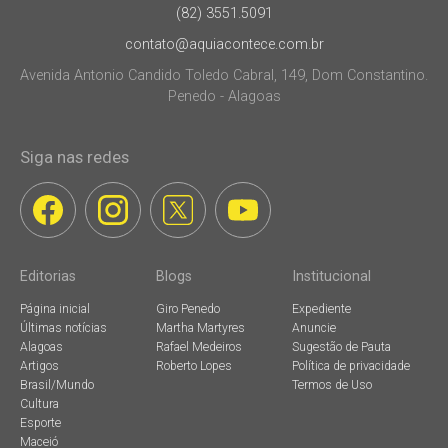
(82) 3551.5091
contato@aquiacontece.com.br
Avenida Antonio Candido Toledo Cabral, 149, Dom Constantino.
Penedo - Alagoas
Siga nas redes
Editorias
Blogs
Institucional
Página inicial
Giro Penedo
Expediente
Últimas notícias
Martha Martyres
Anuncie
Alagoas
Rafael Medeiros
Sugestão de Pauta
Artigos
Roberto Lopes
Política de privacidade
Brasil/Mundo
Termos de Uso
Cultura
Esporte
Maceió