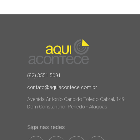
(82) 3551.5091
contato@aquiacontece.com.br
Avenida Antonio Candido Toledo Cabral, 149,
Dom Constantino. Penedo - Alagoas
Siga nas redes