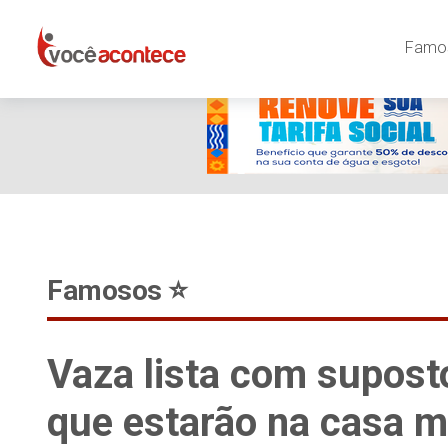
google-site-verification=EjSe5c8YipkwGd6E7NrnqocbcNz-Xy8lp
Famos
Famosos ⭐️
Vaza lista com supos
que estarão na casa ma