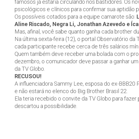
famosos já estaria circulando nos bastidores. Os n
psicológicos e clínicos para confirmar sua aptidão p
Os possíveis cotados para a equipe camarote são:
Aline Riscado, Negra Li, Jonathan Azevedo e Íca
Mas, afinal, você sabe quanto ganha cada brother d
Na última sexta-feira (12), o portal Observatório d
cada participante recebe cerca de três salários mí
Quem também deve receber uma bolada com o progr
dezembro, o comunicador deve passar a ganhar um 
da TV Globo.
RECUSOU!
A influenciadora Sammy Lee, esposa do ex-BBB20 Py
e não estará no elenco do Big Brother Brasil 22.
Ela teria recebido o convite da TV Globo para fazer
descartou a possibilidade.