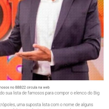
mosos no BBB22 circula na web
do sua lista de famosos para compor o elenco do Big
rópoles, uma suposta lista com o nome de alguns