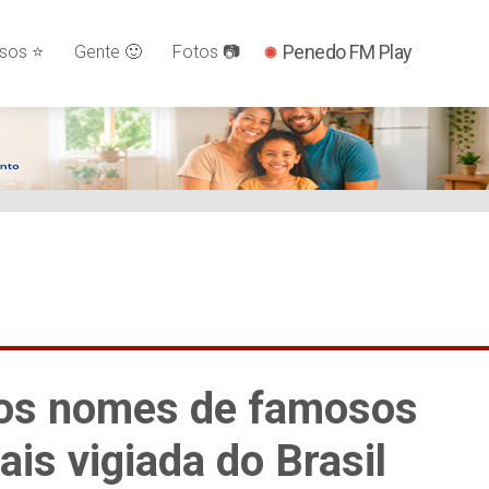
YSLnxw-AX8 google-site-verification: googleb82de9a22cec23e
Penedo FM Play
os ⭐️
Gente 🙂
Fotos 📷
tos nomes de famosos
is vigiada do Brasil