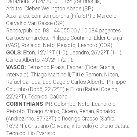
Data/hora: 21/4/2010 – 16h (de Brasília)
Árbitro: Cleber Welington Abade (SP)
Auxiliares: Ednilson Corona (Fifa-SP) e Marcelo
Carvalho Van Gasse (SP)
Renda/público: R$ 144.055,00 / 10.034 pagantes
Cartões amarelos: Philippe Coutinho, Élder Granja
(VAS); Ronaldo, Neto, Peixoto, Leandro (COR)
GOLS
: Elton, 12’/1ºT (1-0); Leandro, 26’/2ºT (1-1);
Carlos Alberto, 43’/2ºT (2-1);
VASCO:
Fernando Prass; Fagner (Élder Granja,
intervalo), Thiago Martinelli, Titi e Ramon; Nilton,
Rafael Carioca, Leo Gago e Carlos Alberto; Philippe
Coutinho (Dodô, 22’/2ºT) e Elton (Rafael Coelho,
22’/2ºT). Técnico: Gaúcho.
CORINTHIANS-P
R: Colombo, Neto, Leandro e
Peixoto; Thiago Araújo, Cícero, Renan, Ronaldo
(Andrezinho, 37’/2ºT) e Rodrigo Crasso (Safira,
16’/2ºT); Cristiano (Oliveira, intervalo) e Bruno Batata.
Técnico: Lio Evaristo.