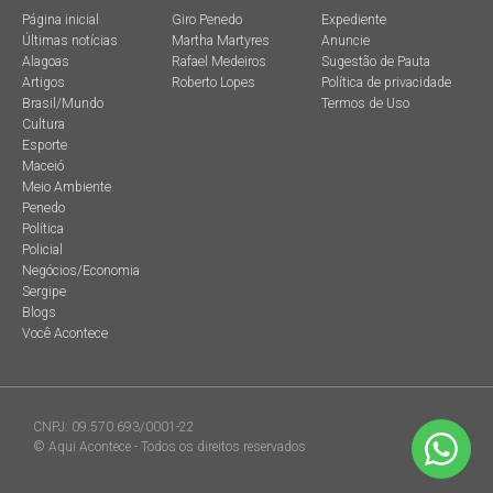
Página inicial
Giro Penedo
Expediente
Últimas notícias
Martha Martyres
Anuncie
Alagoas
Rafael Medeiros
Sugestão de Pauta
Artigos
Roberto Lopes
Política de privacidade
Brasil/Mundo
Termos de Uso
Cultura
Esporte
Maceió
Meio Ambiente
Penedo
Política
Policial
Negócios/Economia
Sergipe
Blogs
Você Acontece
CNPJ: 09.570.693/0001-22
© Aqui Acontece - Todos os direitos reservados