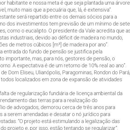
or habitante e nossa meta é que seja plantada uma árvore
el, muito mais que a pecuária que, lá, é extensiva”.
estante será repartido entre os demais sócios para a
orno dos investimentos tem previsão de um mínimo de sete
es, como o eucalipto. O presidente da Vale acredita que a
as industriais, devido ao déficit de madeira no mundo,
lhões de metros cúbicos [m³] de madeira por ano”.
a entrada do fundo de pensão se justifica pela
ito importante, mas, para nós, gestores de pensão, o
torno. A expectativa é de um retorno de 10% real ao ano”.
 de Dom Eliseu, Ulianópolis, Paragominas, Rondon do Pará
, todos localizados em zona de expansão de atividades
alta de regularização fundiária de licença ambiental da
arrendamento das terras para a realização do
xílio de advogados, demorou cerca de três anos para
s a serem arrendadas e desatar o nó jurídico para
estadas. “O projeto está estimulando a legalização das
o projeto e, por isso, estão tentando se regularizar”.