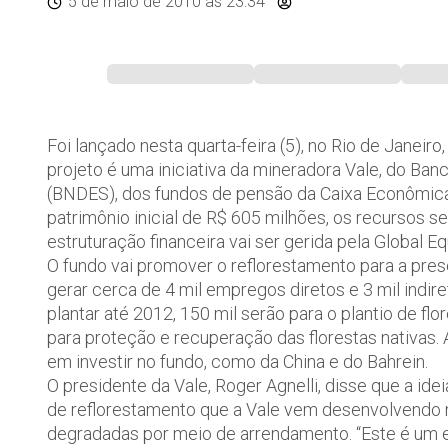
5 de maio de 2010
às 23:34
Foi lançado nesta quarta-feira (5), no Rio de Janeir
projeto é uma iniciativa da mineradora Vale, do B
(BNDES), dos fundos de pensão da Caixa Econômica 
patrimônio inicial de R$ 605 milhões, os recursos se
estruturação financeira vai ser gerida pela Global E
O fundo vai promover o reflorestamento para a pres
gerar cerca de 4 mil empregos diretos e 3 mil indir
plantar até 2012, 150 mil serão para o plantio de flo
para proteção e recuperação das florestas nativas. 
em investir no fundo, como da China e do Bahrein.
O presidente da Vale, Roger Agnelli, disse que a id
de reflorestamento que a Vale vem desenvolvendo 
degradadas por meio de arrendamento. “Este é um 