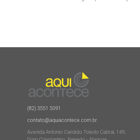
(82) 3551.5091
contato@aquiacontece.com.br
Avenida Antonio Candido Toledo Cabral, 149,
Dom Constantino. Penedo - Alagoas