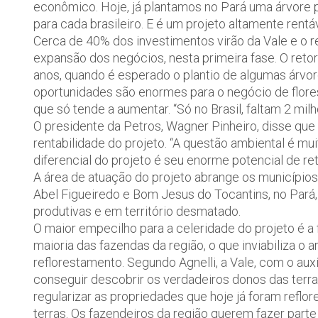
econômico. Hoje, já plantamos no Pará uma árvore p
para cada brasileiro. E é um projeto altamente rentáv
Cerca de 40% dos investimentos virão da Vale e o r
expansão dos negócios, nesta primeira fase. O ret
anos, quando é esperado o plantio de algumas árvor
oportunidades são enormes para o negócio de florest
que só tende a aumentar. “Só no Brasil, faltam 2 mi
O presidente da Petros, Wagner Pinheiro, disse que 
rentabilidade do projeto. “A questão ambiental é mu
diferencial do projeto é seu enorme potencial de re
A área de atuação do projeto abrange os municípios
Abel Figueiredo e Bom Jesus do Tocantins, no Pará
produtivas e em território desmatado.
O maior empecilho para a celeridade do projeto é a f
maioria das fazendas da região, o que inviabiliza o 
reflorestamento. Segundo Agnelli, a Vale, com o au
conseguir descobrir os verdadeiros donos das terra
regularizar as propriedades que hoje já foram reflor
terras. Os fazendeiros da região querem fazer parte d