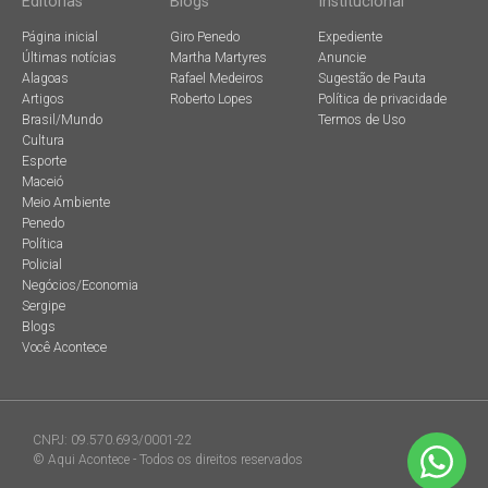
Editorias
Blogs
Institucional
Página inicial
Giro Penedo
Expediente
Últimas notícias
Martha Martyres
Anuncie
Alagoas
Rafael Medeiros
Sugestão de Pauta
Artigos
Roberto Lopes
Política de privacidade
Brasil/Mundo
Termos de Uso
Cultura
Esporte
Maceió
Meio Ambiente
Penedo
Política
Policial
Negócios/Economia
Sergipe
Blogs
Você Acontece
CNPJ: 09.570.693/0001-22
© Aqui Acontece - Todos os direitos reservados