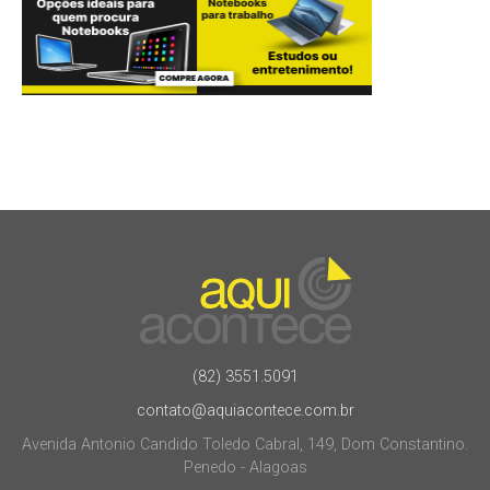
(82) 3551.5091
contato@aquiacontece.com.br
Avenida Antonio Candido Toledo Cabral, 149, Dom Constantino.
Penedo - Alagoas