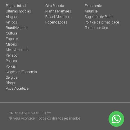
Página inicial
Giro Penedo
Expediente
Últimas notícias
Martha Martyres
Anuncie
Alagoas
Rafael Medeiros
Sugestão de Pauta
Artigos
Roberto Lopes
Política de privacidade
Brasil/Mundo
Termos de Uso
Cultura
Esporte
Maceió
Meio Ambiente
Penedo
Política
Policial
Negócios/Economia
Sergipe
Blogs
Você Acontece
CNPJ: 09.570.693/0001-22
© Aqui Acontece - Todos os direitos reservados