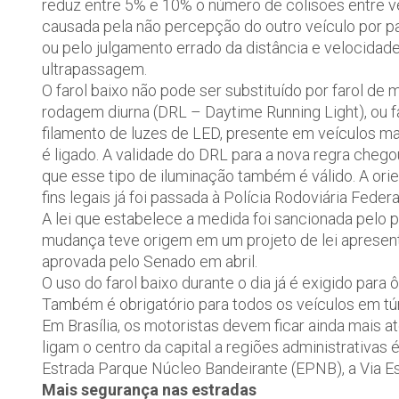
reduz entre 5% e 10% o número de colisões entre veí
causada pela não percepção do outro veículo por par
ou pelo julgamento errado da distância e velocidad
ultrapassagem.
O farol baixo não pode ser substituído por farol de m
rodagem diurna (DRL – Daytime Running Light), ou f
filamento de luzes de LED, presente em veículos 
é ligado. A validade do DRL para a nova regra cheg
que esse tipo de iluminação também é válido. A ori
fins legais já foi passada à Polícia Rodoviária Fede
A lei que estabelece a medida foi sancionada pelo p
mudança teve origem em um projeto de lei apresen
aprovada pelo Senado em abril.
O uso do farol baixo durante o dia já é exigido para 
Também é obrigatório para todos os veículos em tú
Em Brasília, os motoristas devem ficar ainda mais a
ligam o centro da capital a regiões administrativas
Estrada Parque Núcleo Bandeirante (EPNB), a Via Estr
Mais segurança nas estradas