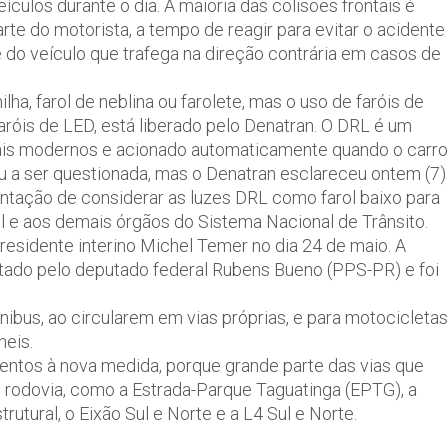
culos durante o dia. A maioria das colisões frontais é
te do motorista, a tempo de reagir para evitar o acidente
e do veículo que trafega na direção contrária em casos de
ilha, farol de neblina ou farolete, mas o uso de faróis de
aróis de LED, está liberado pelo Denatran. O DRL é um
mais modernos e acionado automaticamente quando o carro
ou a ser questionada, mas o Denatran esclareceu ontem (7)
entação de considerar as luzes DRL como farol baixo para
ral e aos demais órgãos do Sistema Nacional de Trânsito.
residente interino Michel Temer no dia 24 de maio. A
tado pelo deputado federal Rubens Bueno (PPS-PR) e foi
ônibus, ao circularem em vias próprias, e para motocicletas
neis.
tentos à nova medida, porque grande parte das vias que
 é rodovia, como a Estrada-Parque Taguatinga (EPTG), a
utural, o Eixão Sul e Norte e a L4 Sul e Norte.