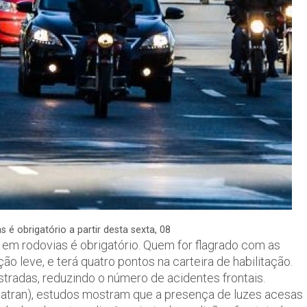
 é obrigatório a partir desta sexta, 08
dia em rodovias é obrigatório. Quem for flagrado com as
o leve, e terá quatro pontos na carteira de habilitação.
tradas, reduzindo o número de acidentes frontais.
atran), estudos mostram que a presença de luzes acesas