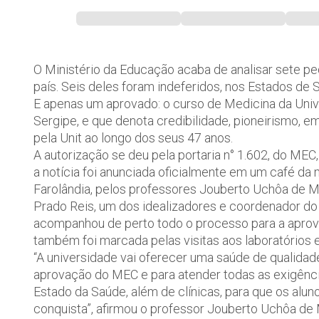
O Ministério da Educação acaba de analisar sete p
país. Seis deles foram indeferidos, nos Estados de 
E apenas um aprovado: o curso de Medicina da Univ
Sergipe, e que denota credibilidade, pioneirismo,
pela Unit ao longo dos seus 47 anos.
A autorização se deu pela portaria n° 1.602, do MEC
a notícia foi anunciada oficialmente em um café d
Farolândia, pelos professores Jouberto Uchôa de M
Prado Reis, um dos idealizadores e coordenador do
acompanhou de perto todo o processo para a aprov
também foi marcada pelas visitas aos laboratórios 
“A universidade vai oferecer uma saúde de qualida
aprovação do MEC e para atender todas as exigênci
Estado da Saúde, além de clínicas, para que os alun
conquista”, afirmou o professor Jouberto Uchôa d