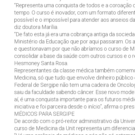
“Representa uma conquista de todos e a coroação 
tempo. O curso é inovador, com um formato diferen
possível e o impossível para atender aos anseios da
diz doutora Marília.
“De fato esta já era uma cobrança antiga da socie
Ministério da Educação que por aqui passaram. Os
e questionavam por que não abríamos o curso de M
consolidar a base da saúde com outros cursos e o r
Hesmoney Santa Rosa.
Representantes da classe médica também comemor
Medicina, só que tudo que envolve dinheiro público é
Federal de Sergipe não tem uma cadeira de Oncolog
saiu da faculdade sabendo câncer. Esse novo model
aí, é uma conquista importante para os futuros mé
iniciativa e foi parceira desde o início”, afirma o 
MÉDICOS PARA SERGIPE
De acordo com o pró-reitor administrativo da Univ
curso de Medicina da Unit representa um diferencial