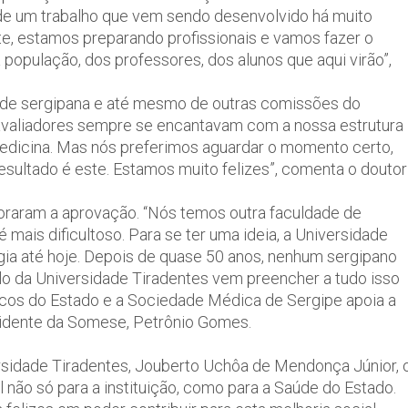
de um trabalho que vem sendo desenvolvido há muito
te, estamos preparando profissionais e vamos fazer o
 população, dos professores, dos alunos que aqui virão”,
dade sergipana e até mesmo de outras comissões do
 avaliadores sempre se encantavam com a nossa estrutura
edicina. Mas nós preferimos aguardar o momento certo,
esultado é este. Estamos muito felizes”, comenta o doutor
aram a aprovação. “Nós temos outra faculdade de
 mais dificultoso. Para se ter uma ideia, a Universidade
ia até hoje. Depois de quase 50 anos, nenhum sergipano
o da Universidade Tiradentes vem preencher a tudo isso
dicos do Estado e a Sociedade Médica de Sergipe apoia a
presidente da Somese, Petrônio Gomes.
ersidade Tiradentes, Jouberto Uchôa de Mendonça Júnior, 
 não só para a instituição, como para a Saúde do Estado.