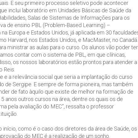
nuais. E seu primeiro processo seletivo pode acontecer
que inclui laboratório em Unidades Básicas de Saúde da
e Habilidades, Salas de Sistemas de Informações para os
ativa de ensino PBL (Problem-Based Learning) –
a Europa e Estados Unidos, já aplicada em 30 faculdade
omo Harvard, nos Estados Unidos, e MacMaster, no Canadá.
 ministrar as aulas para o curso. Os alunos vão poder ter
 vamos contar com o sistema de PBL, em que clínicas,
disso, os nossos laboratórios estão prontos para atender a
o Reis.
e e a relevância social que seria a implantação do curso
ado de Sergipe. E sempre de forma pioneira, mas também
ender de fato àquilo que existe de melhor na formação de
15 anos outros cursos na área, dentre os quais os de
a pela avaliação do MEC”, ressalta o professor
ituição.
início, como é o caso dos diretores da área de Saúde, os
aprovação do MEC é a realização de um sonho.