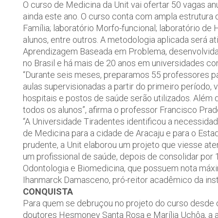
O curso de Medicina da Unit vai ofertar 50 vagas a
ainda este ano. O curso conta com ampla estrutura 
Família; laboratório Morfo-funcional; laboratório d
alunos, entre outros. A metodologia aplicada será 
Aprendizagem Baseada em Problema, desenvolvida n
no Brasil e há mais de 20 anos em universidades c
“Durante seis meses, preparamos 55 professores para
aulas supervisionadas a partir do primeiro período,
hospitais e postos de saúde serão utilizados. Além 
todos os alunos”, afirma o professor Francisco Prad
“A Universidade Tiradentes identificou a necessidad
de Medicina para a cidade de Aracaju e para o Est
prudente, a Unit elaborou um projeto que viesse at
um profissional de saúde, depois de consolidar por 
Odontologia e Biomedicina, que possuem nota máxim
Ihanmarck Damasceno, pró-reitor acadêmico da inst
CONQUISTA
Para quem se debruçou no projeto do curso desde o 
doutores Hesmoney Santa Rosa e Marília Uchôa, a 