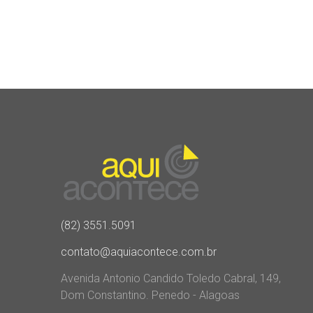
(82) 3551.5091
contato@aquiacontece.com.br
Avenida Antonio Candido Toledo Cabral, 149,
Dom Constantino. Penedo - Alagoas