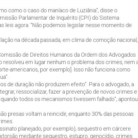
emo como o caso do maníaco de Luziânia”, disse o
missão Parlamentar de Inquérito (CPI) do Sistema
nas leis agora. “Não podemos legislar nesse momento de
islação na década passada, em clima de comoção nacional,
 da Comissão de Direitos Humanos da Ordem dos Advogados
 não resolveu em lugar nenhum o problema dos crimes, nem 
rte-americanos, por exemplo]. Isso não funciona como
ua”.
nos de duração não produzem efeito”. Para o advogado, a
tegrar, ressocializar, fazer a prevenção de novos crimes e
ada quando todos os mecanismos tivessem falhado”, apontou
o presas voltam a reincidir, enquanto 30% das pessoas
rimes.
ssinato planejado, por exemplo), sequestro em cárcere
 extorsão mediante sequestro, estupro, genocídio, crimes