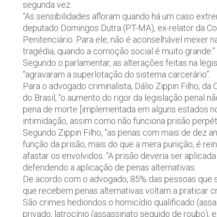
segunda vez.
“As sensibilidades afloram quando há um caso extr
deputado Domingos Dutra (PT-MA), ex-relator da Co
Penitenciário. Para ele, não é aconselhável mexer 
tragédia, quando a comoção social é muito grande.”
Segundo o parlamentar, as alterações feitas na leg
“agravaram a superlotação do sistema carcerário”.
Para o advogado criminalista, Dálio Zippin Filho,
do Brasil, “o aumento do rigor da legislação penal
pena de morte [implementada em alguns estados no
intimidação, assim como não funciona prisão perpét
Segundo Zippin Filho, “as penas com mais de dez a
função da prisão, mais do que a mera punição, é rein
afastar os envolvidos. “A prisão deveria ser aplic
defendendo a aplicação de penas alternativas.
De acordo com o advogado, 85% das pessoas que sã
que recebem penas alternativas voltam a praticar c
São crimes hediondos o homicídio qualificado (assa
privado, latrocínio (assassinato seguido de roubo),