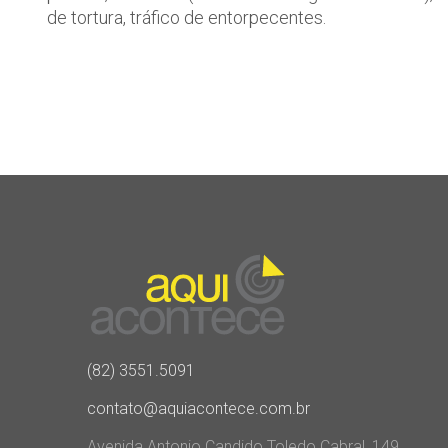
de tortura, tráfico de entorpecentes.
(82) 3551.5091
contato@aquiacontece.com.br
Avenida Antonio Candido Toledo Cabral, 149,