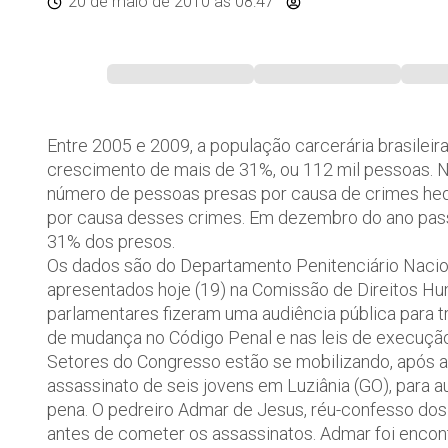
20 de maio de 2010
às 08:47
Entre 2005 e 2009, a população carcerária brasileir
crescimento de mais de 31%, ou 112 mil pessoas. N
número de pessoas presas por causa de crimes hedi
por causa desses crimes. Em dezembro do ano pass
31% dos presos.
Os dados são do Departamento Penitenciário Naciona
apresentados hoje (19) na Comissão de Direitos H
parlamentares fizeram uma audiência pública para tr
de mudança no Código Penal e nas leis de execução
Setores do Congresso estão se mobilizando, após a
assassinato de seis jovens em Luziânia (GO), para aum
pena. O pedreiro Admar de Jesus, réu-confesso dos 
antes de cometer os assassinatos. Admar foi encon