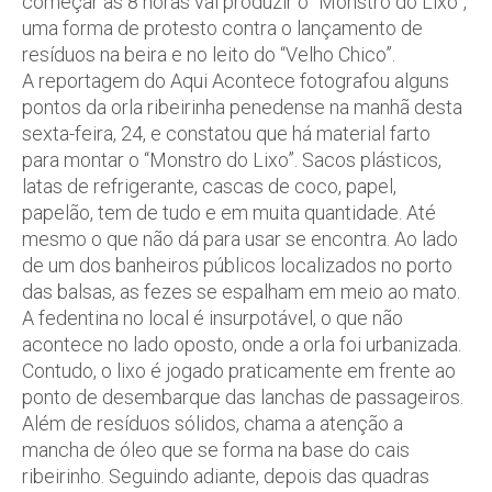
começar às 8 horas vai produzir o “Monstro do Lixo”,
uma forma de protesto contra o lançamento de
resíduos na beira e no leito do “Velho Chico”.
A reportagem do Aqui Acontece fotografou alguns
pontos da orla ribeirinha penedense na manhã desta
sexta-feira, 24, e constatou que há material farto
para montar o “Monstro do Lixo”. Sacos plásticos,
latas de refrigerante, cascas de coco, papel,
papelão, tem de tudo e em muita quantidade. Até
mesmo o que não dá para usar se encontra. Ao lado
de um dos banheiros públicos localizados no porto
das balsas, as fezes se espalham em meio ao mato.
A fedentina no local é insurpotável, o que não
acontece no lado oposto, onde a orla foi urbanizada.
Contudo, o lixo é jogado praticamente em frente ao
ponto de desembarque das lanchas de passageiros.
Além de resíduos sólidos, chama a atenção a
mancha de óleo que se forma na base do cais
ribeirinho. Seguindo adiante, depois das quadras