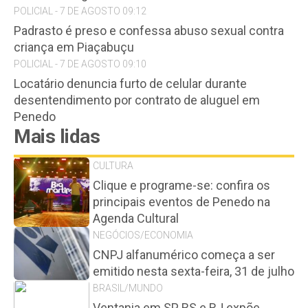
POLICIAL - 7 DE AGOSTO 09:12
Padrasto é preso e confessa abuso sexual contra
criança em Piaçabuçu
POLICIAL - 7 DE AGOSTO 09:10
Locatário denuncia furto de celular durante
desentendimento por contrato de aluguel em
Penedo
Mais lidas
CULTURA
Clique e programe-se: confira os
principais eventos de Penedo na
Agenda Cultural
NEGÓCIOS/ECONOMIA
CNPJ alfanumérico começa a ser
emitido nesta sexta-feira, 31 de julho
BRASIL/MUNDO
Ventania em SP, RS e RJ expõe